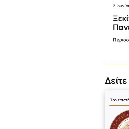
2 Ιουνίο
Ξεκί
Παν
Περισ
Δείτε
Πανεπιστ