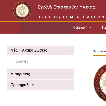
Skip
Σχολή Επιστημών Υγείας
to
content
ΠΑΝΕΠΙΣΤΉΜΙΟ ΠΑΤΡΏΝ
Η Σχολή
Τμ
Νέα – Ανακοινώσεις
Πανεπισ
Εκλογές
Διακρίσεις
Προκηρύξεις