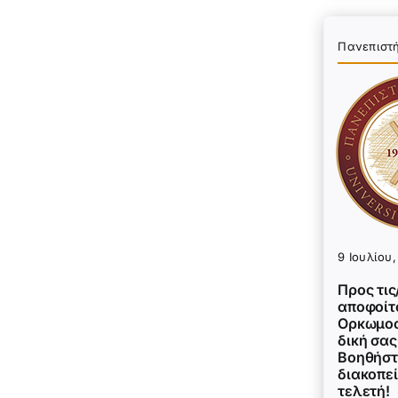
Πανεπιστ
9 Ιουλίου
Προς τις
αποφοίτο
Ορκωμοσ
δική σας
Βοηθήστ
διακοπεί
τελετή!