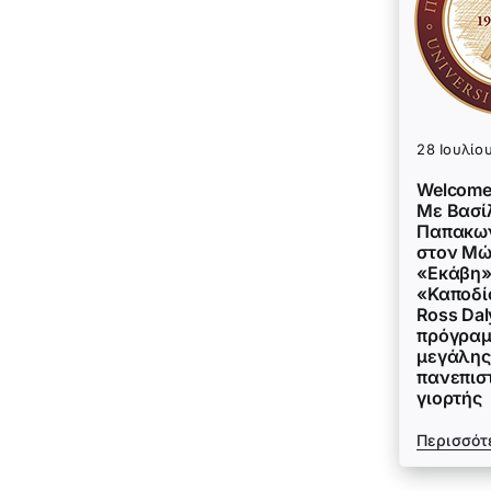
28 Ιουλίο
Welcome
Με Βασί
Παπακων
στον Μώ
«Εκάβη»
«Καποδί
Ross Dal
πρόγραμ
μεγάλης
πανεπισ
γιορτής
Περισσότ