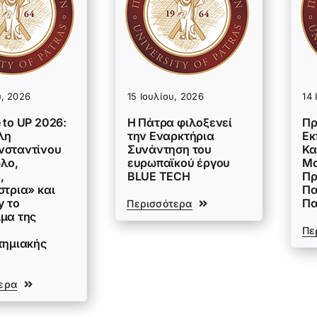
υ, 2026
15 Ιουλίου, 2026
14 
 to UP 2026:
Η Πάτρα φιλοξενεί
Πρ
λη
την Εναρκτήρια
Εκ
σταντίνου
Συνάντηση του
Κα
λο,
ευρωπαϊκού έργου
Μο
,
BLUE TECH
Πρ
στρια» και
Πα
y το
Π
Περισσότερα
μα της
Πε
τημιακής
ερα