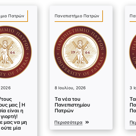
ήμιο Πατρών
Πανεπιστήμιο Πατρών
Πα
, 2026
8 Ιουλίου, 2026
3 Ι
/τους
Τα νέα του
Τα
υς μας | Η
Πανεπιστημίου
Πα
ία είναι η
Πατρών
Π
 γιορτή!
ε μας να μη
Περισσότερα
Πε
 ούτε μία