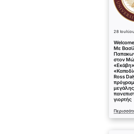
28 Ιουλίο
Welcome
Με Βασί
Παπακων
στον Μώ
«Εκάβη»
«Καποδί
Ross Dal
πρόγραμ
μεγάλης
πανεπισ
γιορτής
Περισσότ