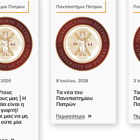
ήμιο Πατρών
Πανεπιστήμιο Πατρών
Πα
, 2026
8 Ιουλίου, 2026
3 Ι
/τους
Τα νέα του
Τα
υς μας | Η
Πανεπιστημίου
Πα
ία είναι η
Πατρών
Π
 γιορτή!
ε μας να μη
Περισσότερα
Πε
 ούτε μία
ερα