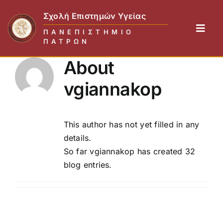
Skip
Σχολή Επιστημών Υγείας
to
Toggl
content
ΠΑΝΕΠΙΣΤΉΜΙΟ
ΠΑΤΡΏΝ
Navig
Η Σχολή
About
Τμήματα
vgiannakop
Σπουδές & Έρευνα
Επικαιρότητα
This author has not yet filled in any
Επικοινωνία
details.
So far vgiannakop has created 32
blog entries.